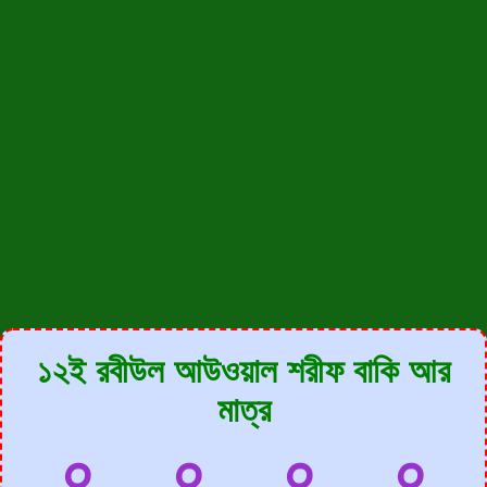
১২ই রবীউল আউওয়াল শরীফ বাকি আর
মাত্র
০
০
০
০