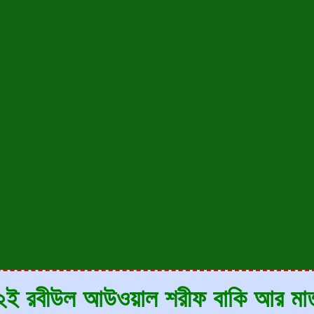
২ই রবীউল আউওয়াল শরীফ বাকি আর মাত