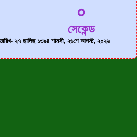
০
সেকেন্ড
্য তারিখ- ২৭ ছালিছ ১৩৯৪ শামসী, ২৬শে আগস্ট, ২০২৬