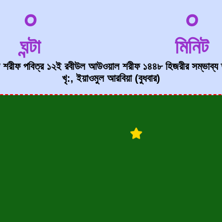
০
০
ঘন্টা
মিনিট
’দাদ শরীফ পবিত্র ১২ই রবীউল আউওয়াল শরীফ ১৪৪৮ হিজরীর সম্ভাব
খৃ:, ইয়াওমুল আরবিয়া (বুধবার)