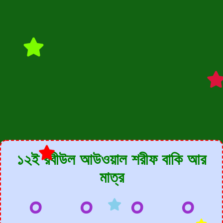
১২ই রবীউল আউওয়াল শরীফ বাকি আর
মাত্র
০
০
০
০