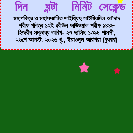
দিন
ঘন্টা
মিনিট
সেকেন্ড
মহাপবিত্র ও মহাসম্মানিত সাইয়্যিদু সাইয়্যিদিল আ’দাদ
শরীফ পবিত্র ১২ই রবীউল আউওয়াল শরীফ ১৪৪৮
হিজরীর সম্ভাব্য তারিখ- ২৭ ছালিছ ১৩৯৪ শামসী,
২৬শে আগস্ট, ২০২৬ খৃ:, ইয়াওমুল আরবিয়া (বুধবার)